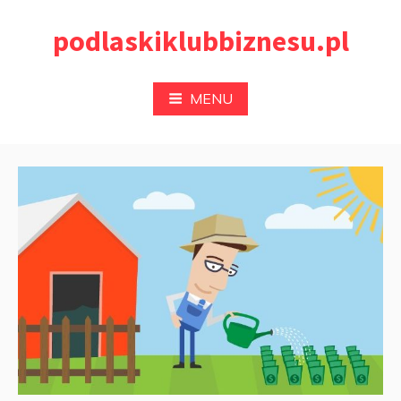
Przejdź
podlaskiklubbiznesu.pl
do
treści
MENU