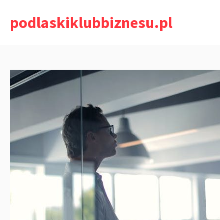
Przejdź
podlaskiklubbiznesu.pl
do
treści