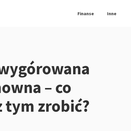
Finanse
Inne
 wygórowana
owna – co
 tym zrobić?