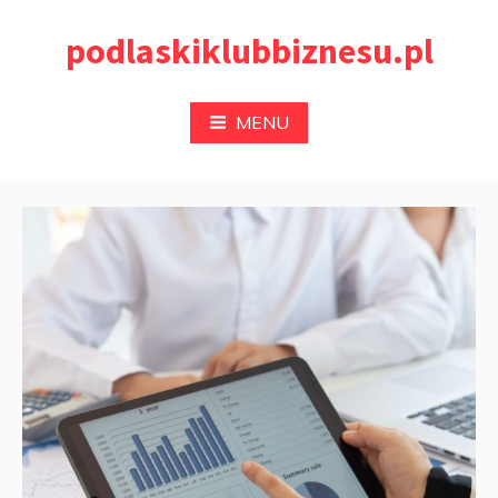
Przejdź
podlaskiklubbiznesu.pl
do
treści
MENU